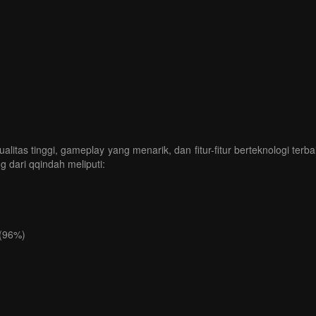
uka yang menawarkan permainan slot dengan volatilitas tinggi serta
beberapa game populer yang dapat dimainkan bersama qqindah seperti:
alitas tinggi, gameplay yang menarik, dan fitur-fitur berteknologi terbai
 dari qqindah meliputi: