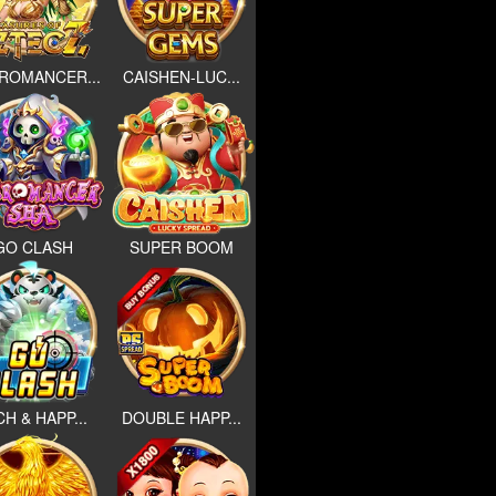
ROMANCER...
CAISHEN-LUC...
GO CLASH
SUPER BOOM
CH & HAPP...
DOUBLE HAPP...