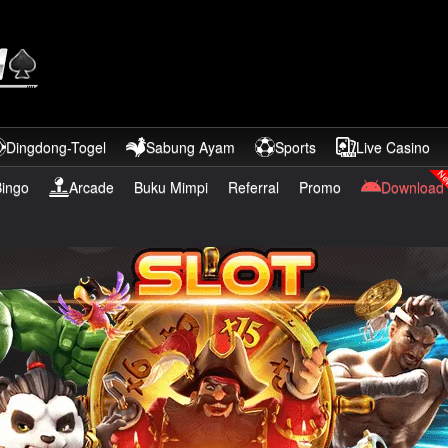
Dingdong-Togel
Sabung Ayam
Sports
Live Casino
Bingo
Arcade
Buku Mimpi
Referral
Promo
Download