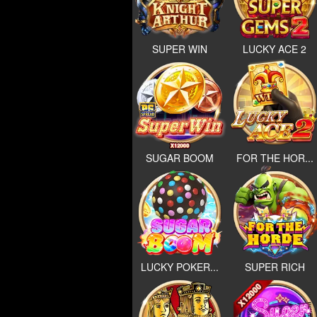
SUPER WIN
LUCKY ACE 2
SUGAR BOOM
FOR THE HOR...
LUCKY POKER...
SUPER RICH