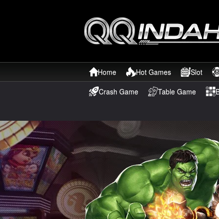
Home
Hot Games
Slot
Crash Game
Table Game