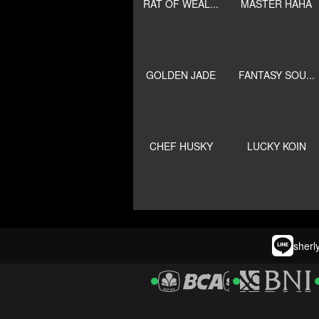
RAT OF WEAL...
MASTER HAHA
GOLDEN JADE
FANTASY SOU...
CHEF HUSKY
LUCKY KOIN