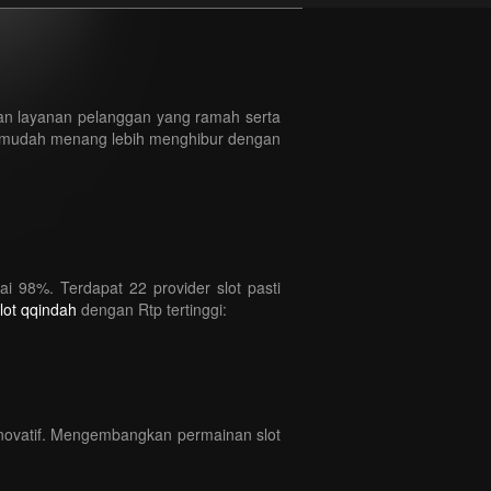
upQQINDAH
ikan layanan pelanggan yang ramah serta
ot mudah menang lebih menghibur dengan
i 98%. Terdapat 22 provider slot pasti
lot qqindah
dengan Rtp tertinggi: