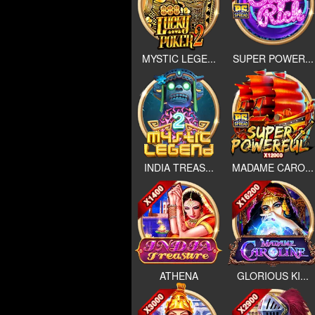
MYSTIC LEGE...
SUPER POWER...
INDIA TREAS...
MADAME CARO...
ATHENA
GLORIOUS KI...