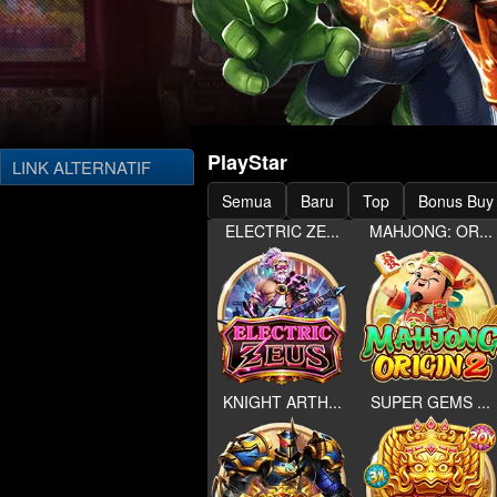
PlayStar
LINK ALTERNATIF
Semua
Baru
Top
Bonus Buy
ELECTRIC ZE...
MAHJONG: OR...
KNIGHT ARTH...
SUPER GEMS ...