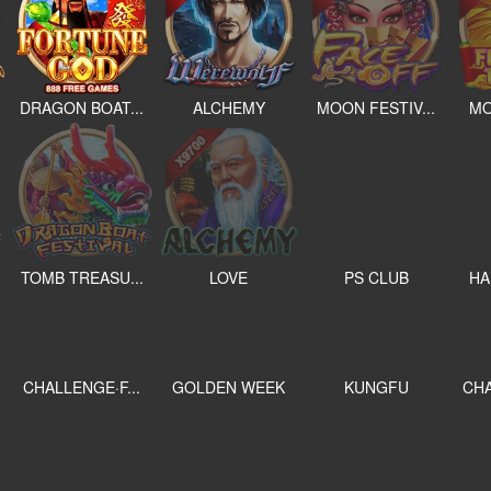
DRAGON BOAT...
ALCHEMY
MOON FESTIV...
MO
TOMB TREASU...
LOVE
PS CLUB
HA
CHALLENGE·F...
GOLDEN WEEK
KUNGFU
CHA