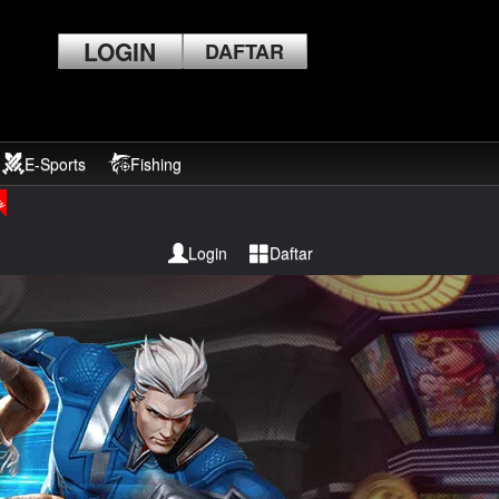
LOGIN
DAFTAR
E-Sports
Fishing
Login
Daftar