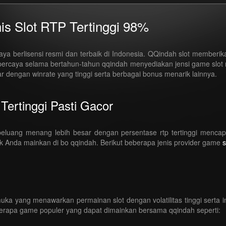
yqqindah
+6282260436664
+6282260436664
OfficialGro
s Slot RTP Tertinggi 98%
rcaya berlisensi resmi dan terbaik di Indonesia. QQindah slot member
 Dipercaya selama bertahun-tahun qqindah menyediakan jensi game sl
r dengan winrate yang tinggi serta berbagai bonus menarik lainnya.
Tertinggi Pasti Gacor
luang menang lebih besar dengan persentase rtp tertinggi mencapa
k Anda mainkan di bo qqindah. Berikut beberapa jenis provider game
s