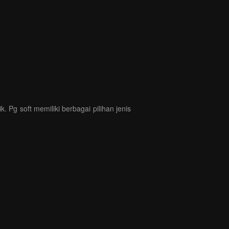
 inovatif. Mengembangkan permainan slot
k. Pg soft memiliki berbagai pilihan jenis