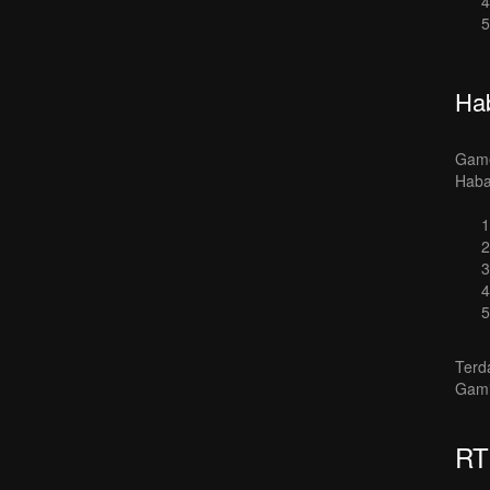
Ha
Game
Haba
Terd
Gami
RT