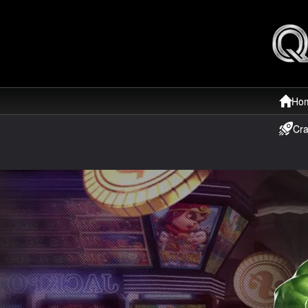
Ho
Cr