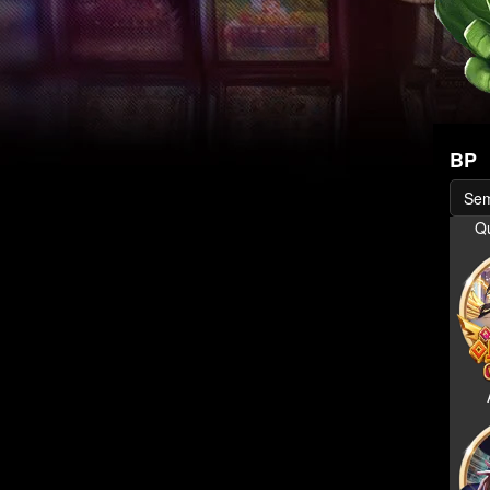
BP
Se
Qu