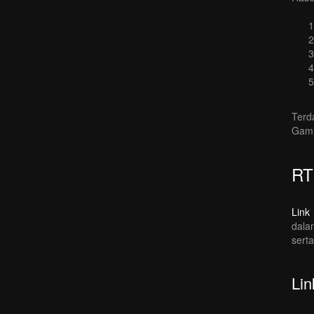
Terd
Gami
RT
Link
dala
sert
Li