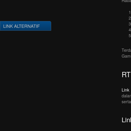
Haba
LINK ALTERNATIF
Terd
Gami
RT
Link
dala
sert
Li