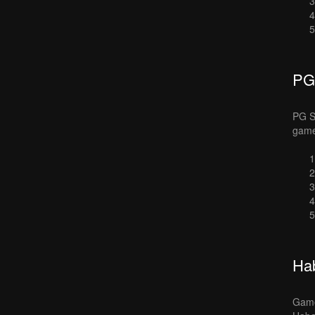
PG
PG So
game
Ha
Game