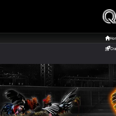
Ho
Cr