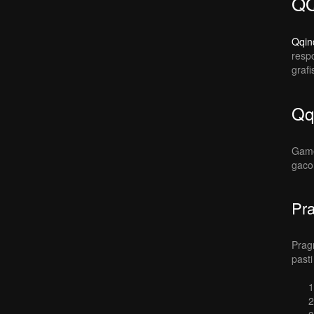
QQ
Qqin
resp
graf
Qq
Game
gaco
Pra
Prag
past