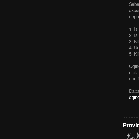
Sebe
akse
depo
1. I
2. I
3. K
4. U
5. K
Qqin
mela
dan 
Dapa
qqin
Provi